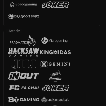
Arcade