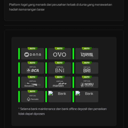
Platform togel yang menarik dari perusahan terbaik di dunia yang menawarkan
hadiah kemenangan besar
* Selama bank maintenance dan bank offline deposit dan penarikan
tidak dapat diproses