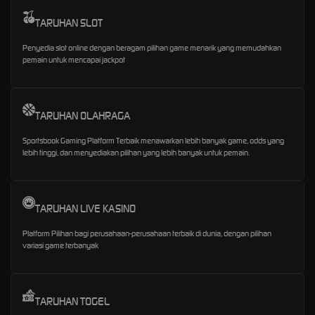
TARUHAN SLOT
Penyedia slot online dengan beragam pilihan game menarik yang memudahkan
pemain untuk mencapai jackpot
TARUHAN OLAHRAGA
Sportsbook Gaming Platform Terbaik menawarkan lebih banyak game, odds yang
lebih tinggi, dan menyediakan pilihan yang lebih banyak untuk pemain.
TARUHAN LIVE KASINO
Platform Pilihan bagi perusahaan-perusahaan terbaik di dunia, dengan pilihan
variasi game terbanyak
TARUHAN TOGEL