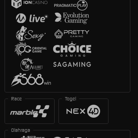
Race
Togel
Olahraga