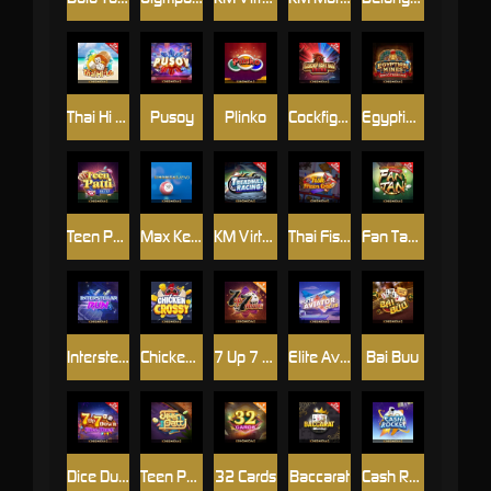
Thai Hi Lo 2
Pusoy
Plinko
Cockfighting Arena
Egyptian Mines
Teen Patti Blitz
Max Keno
KM Virtual Treadmill Racing
Thai Fish Prawn Crab
Fan Tan Classic
Interstellar Run
Chicken Crossy
7 Up 7 Down Rush
Elite Aviator Club
Bai Buu
Dice Duet
Teen Patti
32 Cards
Baccarat
Cash Rocket