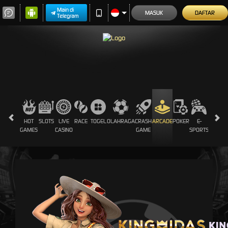
Main di
MASUK
DAFTAR
Telegram
HOT
SLOTS
LIVE
RACE
TOGEL
OLAHRAGA
CRASH
ARCADE
POKER
E-
SABUN
GAMES
CASINO
GAME
SPORTS
AYAM