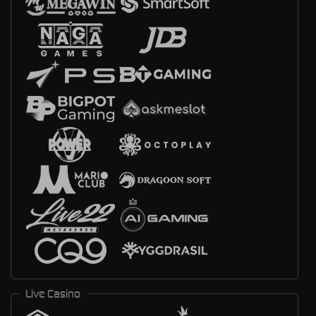
Live Casino