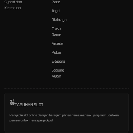
Syarat dan
Race
Ketentuan
Togel
Olahraga
Crash
Game
Arcade
Poker
E-Sports
Sabung
Ayam
TARUHAN SLOT
Penyedia slot online dengan beragam pilihan game menarik yang memudahkan
pemain untuk mencapai jackpot