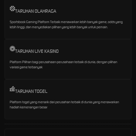
TARUHAN OLAHRAGA
Sportsbook Gaming Platform Terbaik menawarkan lebih banyak game, odds yang
lebih tinggi, dan menyediakan pilihan yang lebih banyak untuk pemain.
TARUHAN LIVE KASINO
Platform Pilihan bagi perusahaan-perusahaan terbaik di dunia, dengan pilihan
variasi game terbanyak
TARUHAN TOGEL
Platform togel yang menarik dari perusahan terbaik di dunia yang menawarkan
hadiah kemenangan besar