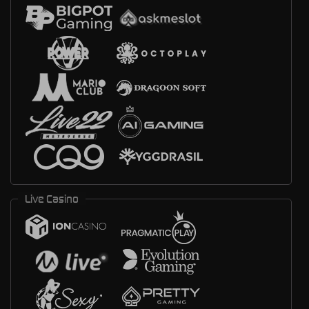
Live Casino