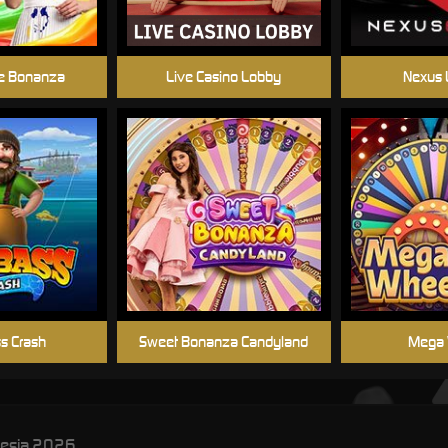
me Bonanza
Live Casino Lobby
Nexus 
ss Crash
Sweet Bonanza Candyland
Mega 
onesia 2026