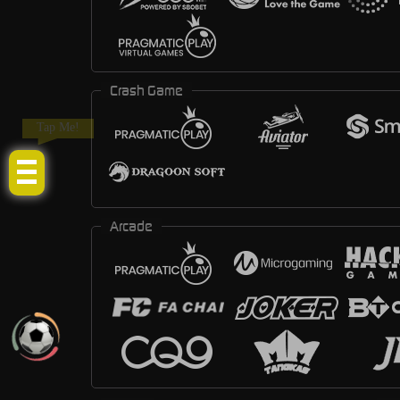
Crash Game
Tap Me!
Arcade