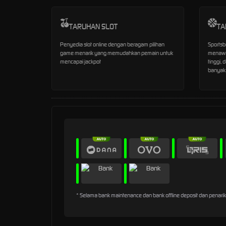
TARUHAN SLOT
TA
Penyedia slot online dengan beragam pilihan
Sportsb
game menarik yang memudahkan pemain untuk
menawar
mencapai jackpot
tinggi,
banyak 
* Selama bank maintenance dan bank offline deposit dan penarik