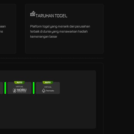
TARUHAN TOGEL
haan
Platform togel yang menarik dari perusahan
ame
terbaik di dunia yang menawarkan hadiah
kemenangan besar