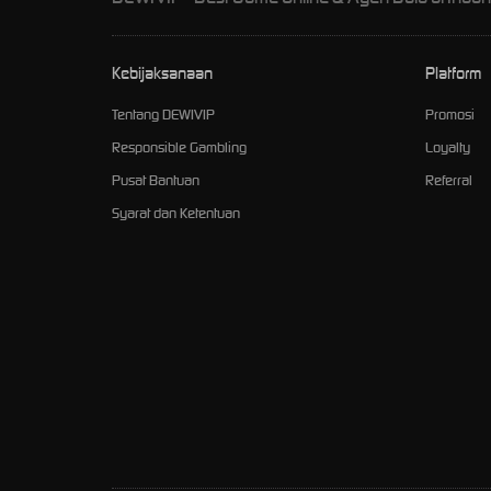
Kebijaksanaan
Platform
Tentang DEWIVIP
Promosi
Responsible Gambling
Loyalty
Pusat Bantuan
Referral
Syarat dan Ketentuan