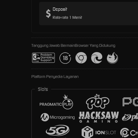
Deposit
Rata-rata 1 Menit
Tanggung Jawab Bermain
Browser Yang Didukung
Platform Penyedia Layanan
Slots